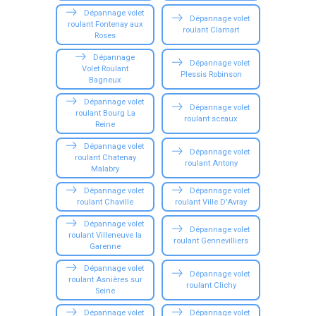
Dépannage volet
Dépannage volet
roulant Fontenay aux
roulant Clamart
Roses
Dépannage
Dépannage volet
Volet Roulant
Plessis Robinson
Bagneux
Dépannage volet
Dépannage volet
roulant Bourg La
roulant sceaux
Reine
Dépannage volet
Dépannage volet
roulant Chatenay
roulant Antony
Malabry
Dépannage volet
Dépannage volet
roulant Chaville
roulant Ville D'Avray
Dépannage volet
Dépannage volet
roulant Villeneuve la
roulant Gennevilliers
Garenne
Dépannage volet
Dépannage volet
roulant Asnières sur
roulant Clichy
Seine
Dépannage volet
Dépannage volet