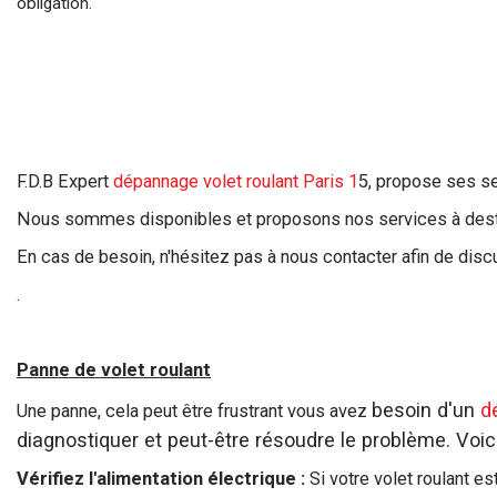
obligation.
F.D.B Expert
dépannage volet roulant Paris 1
5, propose ses ser
Nous sommes disponibles et proposons nos services à destin
En cas de besoin, n'hésitez pas à nous contacter afin de discut
.
Panne de volet roulant
besoin d'un
d
Une panne, cela peut être frustrant vous avez
diagnostiquer et peut-être résoudre le problème. Voic
Vérifiez l'alimentation électrique :
Si votre volet roulant es